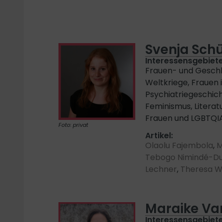
Svenja Sc
Interessensgebiete
Frauen- und Gesch
Weltkriege, Frauen 
Psychiatriegeschich
Feminismus, Literat
Frauen und LGBTQI
Foto: privat
Artikel:
Olaolu Fajembola
,
M
Tebogo Nimindé-D
Lechner
,
Theresa 
Maraike Va
Interessensgebiete