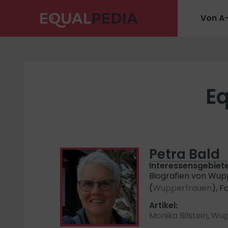
Von A
Eq
Petra Bald
Interessensgebiete
Biografien von Wup
(
Wupperfrauen
), F
Artikel:
Monika Bilstein
,
Wup