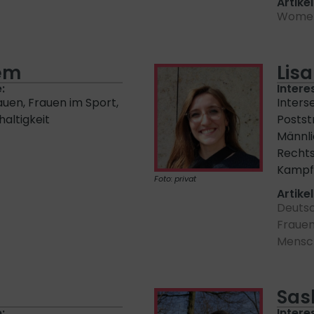
Artikel
Women 
lem
Lisa
:
Intere
auen, Frauen im Sport,
Inters
haltigkeit
Postst
Männli
Recht
Kampf
Foto: privat
Artikel
Deutsc
Frauen
Mensch
Sask
:
Intere