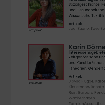
Sozialgeschichte, F
und Gesundheitspoli
Wissenschaftskritik
Artikel:
Jael Bueno
,
Tove So
Foto: privat
Karin Görne
Interessensgebiete
Zeitgenössische und
und Künstler*innen,
-theorien, Genderf
Artikel:
Sibylla Flügge
,
Karo
Foto: privat
Klausmann
,
Renate
Rein
,
Barbara Rendt
Wackerhagen
,
FamilienGesundhei