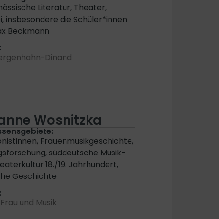
nössische Literatur, Theater,
i, insbesondere die Schüler*innen
ax Beckmann
:
Hergenhahn-Dinand
anne Wosnitzka
ssensgebiete:
istinnen, Frauenmusikgeschichte,
gsforschung, süddeutsche Musik-
eaterkultur 18./19. Jahrhundert,
che Geschichte
:
 Frau und Musik