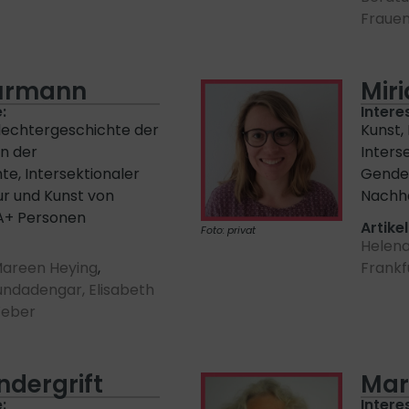
Frauen
hürmann
Mir
:
Intere
lechtergeschichte der
Kunst,
in der
Inters
te, Intersektionaler
Gender
ur und Kunst von
Nachha
A+ Personen
Artikel
Foto: privat
Helen
areen Heying
,
Frankf
undadengar,
Elisabeth
Weber
ndergrift
Mar
:
Intere