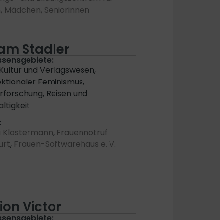
, Mädchen, Seniorinnen
iam Stadler
ssensgebiete:
 Kultur und Verlagswesen,
ektionaler Feminismus,
forschung, Reisen und
ltigkeit
:
a Klostermann
,
Frauennotruf
urt
,
Frauen-Softwarehaus e. V.
ion Victor
ssensgebiete: