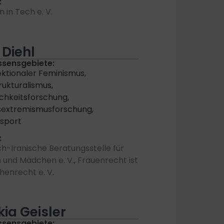
:
in Tech e. V.
 Diehl
ssensgebiete:
ektionaler Feminismus,
rukturalismus,
chkeitsforschung,
sextremismusforschung,
sport
:
h-Iranische Beratungsstelle für
 und Mädchen e. V.
,
Frauenrecht ist
enrecht e. V.
ia Geisler
ssensgebiete: