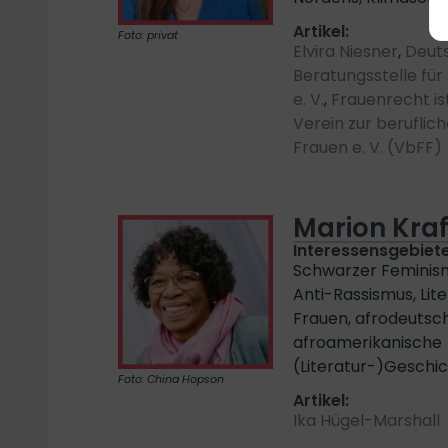
Artikel:
Foto: privat
Elvira Niesner
,
Deut
Beratungsstelle fü
e. V.
,
Frauenrecht is
Verein zur beruflic
Frauen e. V. (VbFF)
Marion Kraf
Interessensgebiete
Schwarzer Feminismu
Anti-Rassismus, Lit
Frauen, afrodeutsc
afroamerikanische
(Literatur-)Geschi
Foto: China Hopson
Artikel:
Ika Hügel-Marshall