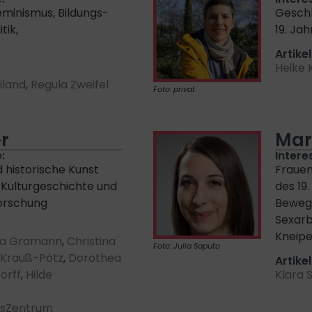
eminismus, Bildungs-
Geschl
tik,
19. Ja
Artikel
Heike 
iland
,
Regula Zweifel
Foto: privat
r
Mar
:
Intere
 historische Kunst
Frauen
 Kulturgeschichte und
des 19.
orschung
Bewegu
Sexarb
Kneipe
la Gramann
,
Christina
Foto: Julia Saputo
 Krauß-Pötz
,
Dorothea
Artikel
orff
,
Hilde
Klara 
tsZentrum