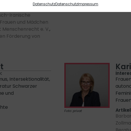
Barbar
Datenschutz
Datenschutz
Impressum
Foto: Hans Ziebeck
sch-Iranische
r Frauen und Mädchen
t Menschenrecht e. V.
,
hen Förderung von
t
Kar
:
Intere
s, Intersektionalität,
Frauen
eratur Schwarzer
auton
he und
Femini
Fraue
chte
Artikel
Foto: privat
Barbar
Zollm
Beratu