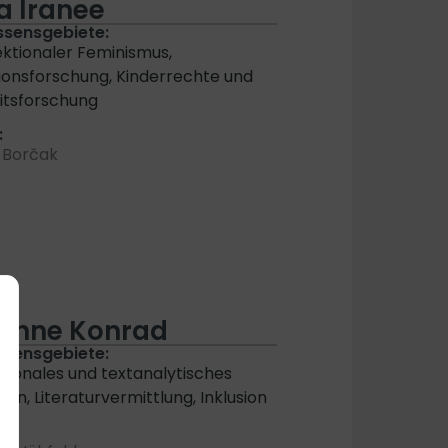
a Iranee
ssensgebiete:
ektionaler Feminismus,
ionsforschung, Kinderrechte und
itsforschung
:
 Borčak
anne Konrad
ssensgebiete:
ktionales und textanalytisches
ben, Literaturvermittlung, Inklusion
: