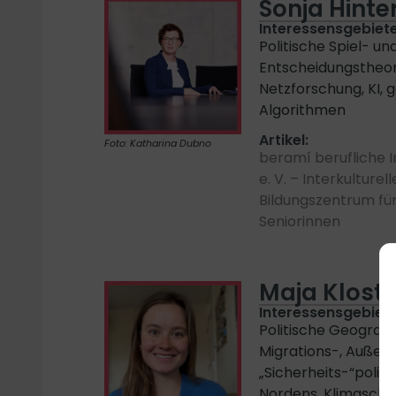
Sonja Hinte
Interessensgebiete
Politische Spiel- un
Entscheidungstheori
Netzforschung, KI,
Algorithmen
Artikel:
Foto: Katharina Dubno
beramí berufliche In
e. V. – Interkulture
Bildungszentrum fü
Seniorinnen
Maja Klost
Interessensgebiete
Politische Geographi
Migrations-, Außen
„Sicherheits-“politi
Nordens, Klimaschu