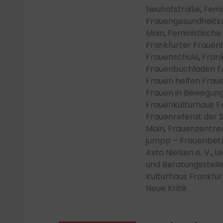
Neuhofstraße
,
Femi
Frauengesundheits
Main
,
Feministische
Frankfurter Frauen
Frauenschule
,
Frank
Frauenbuchladen F
Frauen helfen Fraue
Frauen in Bewegung 
Frauenkulturhaus F
Frauenreferat der 
Main
,
Frauenzentre
jumpp – Frauenbetri
Asta Nielsen e. V.
,
Le
und Beratungsstell
Kulturhaus Frankfu
Neue Kritik