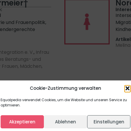
rmeier†
Nor
:
Intere
d
Inters
e und Frauenpolitik,
Migrat
 gendergerechte
Kindhe
Artikel
Melina
tegration e. V.
,
Infrau
lles Beratungs- und
r Frauen, Mädchen,
Cookie-Zustimmung verwalten
ermann
Sus
Equalpedia verwendet Cookies, um die Website und unseren Service zu
:
Intere
optimieren.
e, Identitätspolitik,
Autofi
- und
Schrei
Akzeptieren
Ablehnen
Einstellungen
k des globalen
Artikel
tz und Nachhaltigkeit