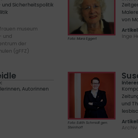
 und Sicherheitspolitik
Zeitge
itik
Malere
von M
frauen museum
Artikel
- und
Inge 
Foto: Mara Eggert
entrum der
hulen (gFFZ)
idle
Sus
:
Intere
tlerinnen, Autorinnen
Kompon
Zeitun
und Th
lesbis
Artikel
Foto: Edith Schmidt gen.
Archiv
Steinhoff