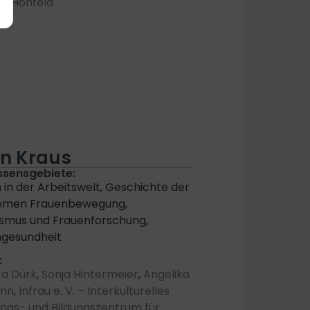
a Höhfeld
in Kraus
ssensgebiete:
 in der Arbeitswelt, Geschichte der
omen Frauenbewegung,
smus und Frauenforschung,
ngesundheit
:
a Dürk
,
Sonja Hintermeier
,
Angelika
ann
,
Infrau e. V. – Interkulturelles
ngs- und Bildungszentrum für