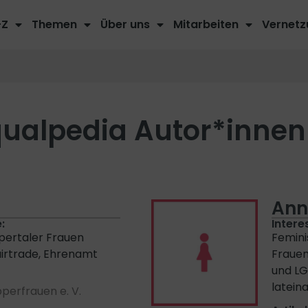
-Z
Themen
Über uns
Mitarbeiten
Vernetz
ualpedia Autor*innen
Ann
:
Intere
pertaler Frauen
Feminis
airtrade, Ehrenamt
Frauen
und L
latein
perfrauen e. V.