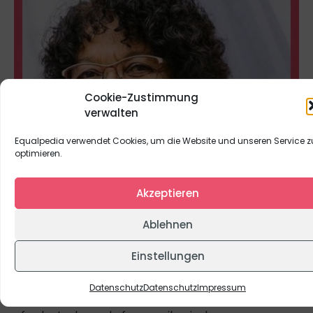
Cookie-Zustimmung
verwalten
Equalpedia verwendet Cookies, um die Website und unseren Service z
optimieren.
Akzeptieren
Ablehnen
Foto: China Hopson
Einstellungen
Interessensgebiete:
Schwarzer Feminismus, Intersektionalität, Anti-
Datenschutz
Datenschutz
Impressum
Rassismus, Literatur Schwarzer Frauen,