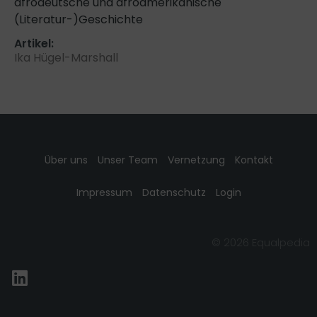
afrodeutsche und afroamerikanische
(Literatur-)Geschichte
Artikel:
Ika Hügel-Marshall
Über uns
Unser Team
Vernetzung
Kontakt
Impressum
Datenschutz
Login
© 2026 Equalpedia