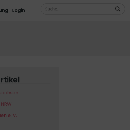
ung
Login
rtikel
 sachsen
e NRW
n e. V.