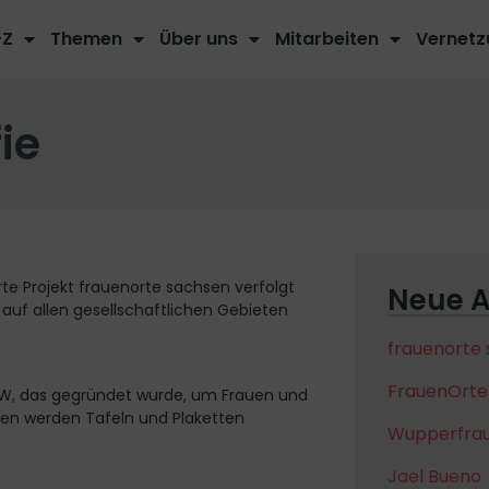
-Z
Themen
Über uns
Mitarbeiten
Vernetz
ie
rte Projekt frauenorte sachsen verfolgt
Neue A
e auf allen gesellschaftlichen Gebieten
frauenorte
FrauenOrt
NRW, das gegründet wurde, um Frauen und
ten werden Tafeln und Plaketten
Wupperfraue
Jael Bueno