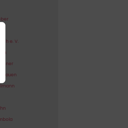
eber
čak
ch e. V.
ein
echner
eFrauen
ollmann
öhn
embola