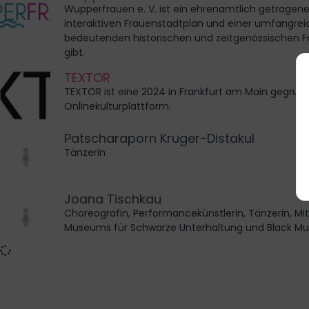
Wupperfrauen e. V. ist ein ehrenamtlich getragene
interaktiven Frauenstadtplan und einer umfangre
bedeutenden historischen und zeitgenössischen F
gibt.
TEXTOR
TEXTOR ist eine 2024 in Frankfurt am Main gegrü
Onlinekulturplattform.
Patscharaporn Krüger-Distakul
Tänzerin
Joana Tischkau
Choreografin, Performancekünstlerin, Tänzerin, M
Museums für Schwarze Unterhaltung und Black Mu