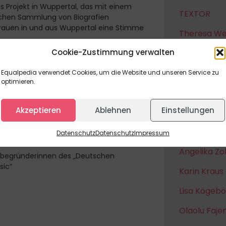
s Projekt in Wuppertal, das mit einem
TEXTOR
ichen Sammlung von Biografien
rauen in und aus Wuppertal eine Stimme
Theresa W
Cookie-Zustimmung verwalten
Melina Bor
ndete, unabhängige
Women in Te
Equalpedia verwendet Cookies, um die Website und unseren Service zu
optimieren.
Monika Bilst
Akzeptieren
Ablehnen
Einstellungen
Elisabeth L
#Innovativ
Datenschutz
Datenschutz
Impressum
Angelika Z
itbegründerinnen des „Deutschen
sic“
Karin Kraus
Lisa Kögeb
Olaolu Faj