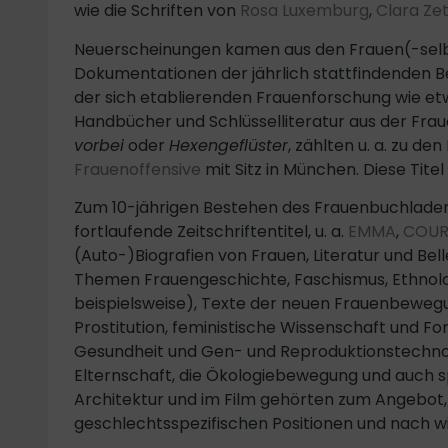
wie die Schriften von
Rosa Luxemburg
,
Clara Zet
Neuerscheinungen kamen aus den Frauen(-selbs
Dokumentationen der jährlich stattfindenden B
der sich etablierenden Frauenforschung wie et
Handbücher und Schlüsselliteratur aus der Fr
vorbei
oder
Hexengeflüster
, zählten u. a. zu 
Frauenoffensive
mit Sitz in München. Diese Tit
Zum 10-jährigen Bestehen des Frauenbuchladen
fortlaufende Zeitschriftentitel, u. a.
EMMA
,
COU
(Auto-)Biografien von Frauen, Literatur und Bel
Themen Frauengeschichte, Faschismus, Ethnolog
beispielsweise), Texte der neuen Frauenbewegu
Prostitution, feministische Wissenschaft und Fo
Gesundheit und Gen- und Reproduktionstechno
Elternschaft, die Ökologiebewegung und auch spir
Architektur und im Film gehörten zum Angebo
geschlechtsspezifischen Positionen und nach wi