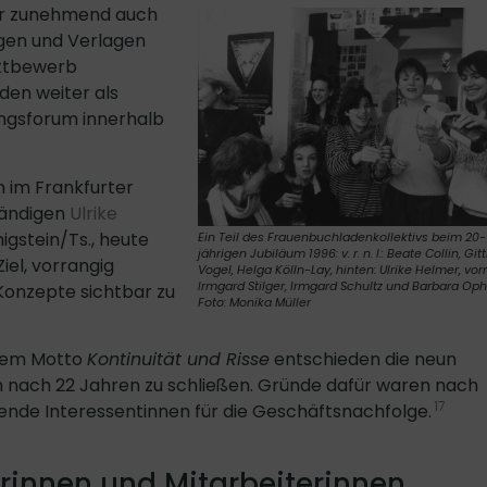
tur zunehmend auch
ngen und Verlagen
ettbewerb
den weiter als
ungsforum innerhalb
n im Frankfurter
tändigen
Ulrike
igstein/Ts., heute
Ein Teil des Frauenbuchladenkollektivs beim 20-
jährigen Jubiläum 1996: v. r. n. l.: Beate Collin, Gitt
iel, vorrangig
Vogel, Helga Kölln-Lay, hinten: Ulrike Helmer, vor
Irmgard Stilger, Irmgard Schultz und Barbara Op
 Konzepte sichtbar zu
Foto: Monika Müller
 dem Motto
Kontinuität und Risse
entschieden die neun
 nach 22 Jahren zu schließen. Gründe dafür waren nach
17
nde Interessentinnen für die Geschäftsnachfolge.
rinnen und Mitarbeiterinnen