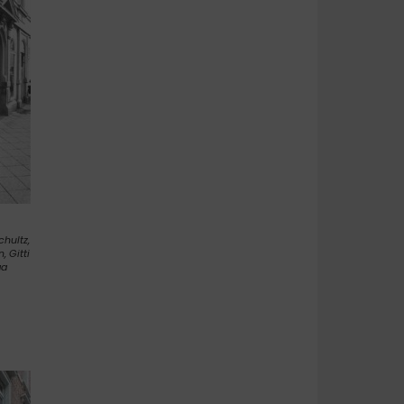
Schultz,
, Gitti
ga