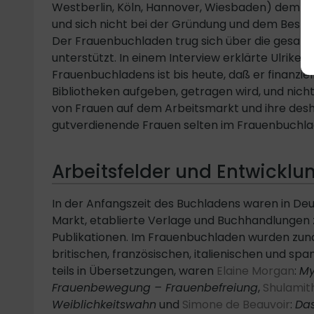
Westberlin, Köln, Hannover, Wiesbaden) dem Ver
und sich nicht bei der Gründung und dem Best
Der Frauenbuchladen trug sich über die gesamte
unterstützt. In einem Interview erklärte Ulrike
Frauenbuchladens ist bis heute, daß er finanziel
Bibliotheken aufgeben, getragen wird, und nich
von Frauen auf dem Arbeitsmarkt und ihre desha
gutverdienende Frauen selten im Frauenbuchlad
Arbeitsfelder und Entwicklu
In der Anfangszeit des Buchladens waren in De
Markt, etablierte Verlage und Buchhandlungen z
Publikationen. Im Frauenbuchladen wurden zunä
britischen, französischen, italienischen und s
teils in Übersetzungen, waren
Elaine Morgan
:
My
Frauenbewegung – Frauenbefreiung
,
Shulamit
Weiblichkeitswahn
und
Simone de Beauvoir
:
Das