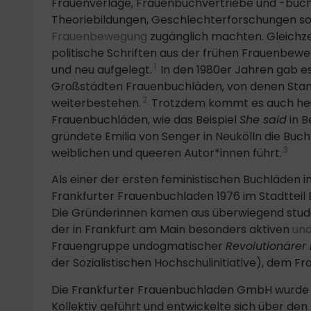
Frauenverlage, Frauenbuchvertriebe und -buchl
Theoriebildungen, Geschlechterforschungen sow
Frauenbewegung
zugänglich machten. Gleichz
politische Schriften aus der frühen Frauenbe
1
und neu aufgelegt.
In den 1980er Jahren gab e
Großstädten Frauenbuchläden, von denen Stan
2
weiterbestehen.
Trotzdem kommt es auch heu
Frauenbuchläden, wie das Beispiel
She said
in B
gründete Emilia von Senger in Neukölln die Buc
3
weiblichen und queeren Autor*innen führt.
Als einer der ersten feministischen Buchläden 
Frankfurter Frauenbuchladen 1976 im Stadtteil 
Die Gründerinnen kamen aus überwiegend stud
der in Frankfurt am Main besonders aktiven
und
Frauengruppe undogmatischer
Revolutionärer
der Sozialistischen Hochschulinitiative), dem 
Die Frankfurter Frauenbuchladen GmbH wurde v
Kollektiv geführt und entwickelte sich über den