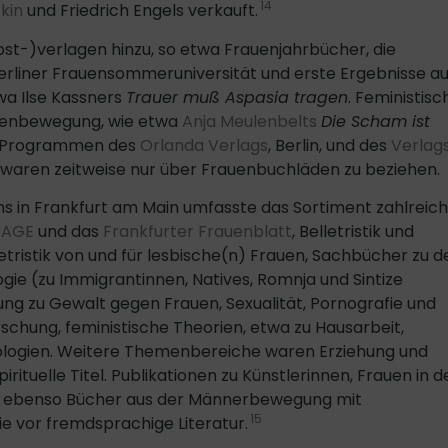
14
kin
und Friedrich Engels verkauft.
t-)verlagen hinzu, so etwa Frauenjahrbücher, die
erliner Frauensommeruniversität und erste Ergebnisse a
wa Ilse Kassners
Trauer muß Aspasia tragen
. Feministisc
auenbewegung, wie etwa
Anja Meulenbelts
Die Scham ist
den Programmen des
Orlanda Verlags
, Berlin, und des
Verlag
el waren zeitweise nur über Frauenbuchläden zu beziehen.
s in Frankfurt am Main umfasste das Sortiment zahlreic
RAGE
und das
Frankfurter Frauenblatt
, Belletristik und
letristik von und für lesbische(n) Frauen, Sachbücher zu d
ie (zu Immigrantinnen, Natives, Romnja und Sintize
ng zu Gewalt gegen Frauen, Sexualität, Pornografie und
rschung, feministische Theorien, etwa zu Hausarbeit,
logien. Weitere Themenbereiche waren Erziehung und
ituelle Titel. Publikationen zu Künstlerinnen, Frauen in d
t, ebenso Bücher aus der Männerbewegung mit
15
e vor fremdsprachige Literatur.