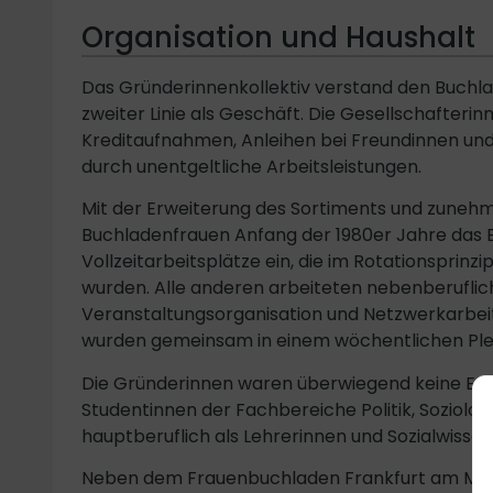
Organisation und Haushalt
Das Gründerinnenkollektiv verstand den Buchlad
zweiter Linie als Geschäft. Die Gesellschafter
Kreditaufnahmen, Anleihen bei Freundinnen un
durch unentgeltliche Arbeitsleistungen.
Mit der Erweiterung des Sortiments und zuneh
Buchladenfrauen Anfang der 1980er Jahre das B
Vollzeitarbeitsplätze ein, die im Rotationsprinzi
wurden. Alle anderen arbeiteten nebenberuflich
Veranstaltungsorganisation und Netzwerkarbeit
wurden gemeinsam in einem wöchentlichen Ple
Die Gründerinnen waren überwiegend keine Exp
Studentinnen der Fachbereiche Politik, Soziolo
hauptberuflich als Lehrerinnen und Sozialwissen
Neben dem Frauenbuchladen Frankfurt am Main e