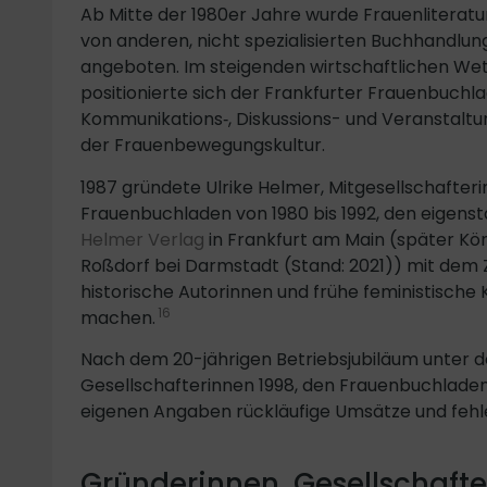
Ab Mitte der 1980er Jahre wurde Frauenlitera
von anderen, nicht spezialisierten Buchhandlu
angeboten. Im steigenden wirtschaftlichen W
positionierte sich der Frankfurter Frauenbuchla
Kommunikations‑, Diskussions- und Veranstalt
der Frauenbewegungskultur.
1987 gründete Ulrike Helmer, Mitgesellschafteri
Frauenbuchladen von 1980 bis 1992, den eigens
Helmer Verlag
in Frankfurt am Main (später Kön
Roßdorf bei Darmstadt (Stand: 2021)) mit dem Z
historische Autorinnen und frühe feministische
16
machen.
Nach dem 20-jährigen Betriebsjubiläum unter
Gesellschafterinnen 1998, den Frauenbuchladen
eigenen Angaben rückläufige Umsätze und fehle
Gründerinnen, Gesellschafte