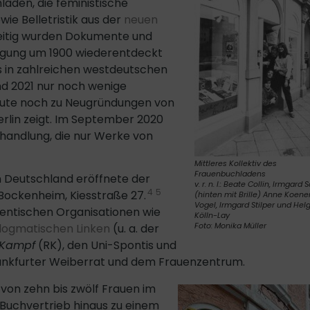
äden, die feministische
ie Belletristik aus der
neuen
eitig wurden Dokumente und
wegung um 1900 wiederentdeckt
s in zahlreichen westdeutschen
d 2021 nur noch wenige
te noch zu Neugründungen von
erlin zeigt. Im September 2020
hhandlung, die nur Werke von
Mittleres Kollektiv des
Frauenbuchladens
in Deutschland eröffnete der
v. r. n. l.: Beate Collin, Irmgard 
4
5
Bockenheim, Kiesstraße 27.
(hinten mit Brille) Anne Koenen
Vogel, Irmgard Stilper und Hel
entischen Organisationen wie
Kölln-Lay
Foto: Monika Müller
ogmatischen Linken
(u. a. der
 Kampf
(RK), den Uni-Spontis und
Frankfurter Weiberrat und dem Frauenzentrum.
on zehn bis zwölf Frauen im
 Buchvertrieb hinaus zu einem