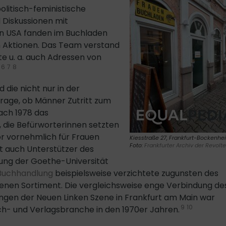
olitisch-feministische
 Diskussionen mit
en USA fanden im Buchladen
en Aktionen. Das Team verstand
te u. a. auch Adressen von
6
7
8
 die nicht nur in der
Frage, ob Männer Zutritt zum
ach 1978 das
, die Befürworterinnen setzten
or vornehmlich für Frauen
Kiesstraße 27, Frankfurt-Bockenhe
Foto:
Frankfurter Archiv der Revolte
 auch Unterstützer des
bung der Goethe-Universität
Buchhandlung
beispielsweise verzichtete zugunsten des
genen Sortiment. Die vergleichsweise enge Verbindung de
ngen der Neuen Linken Szene in Frankfurt am Main war
9
10
- und Verlagsbranche in den 1970er Jahren.