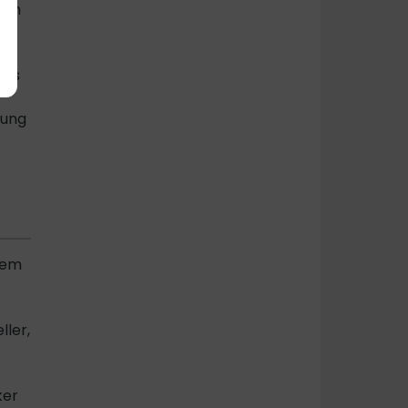
ien
12
des
gung
dem
ller,
ker