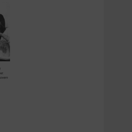
i
ne:
hoven