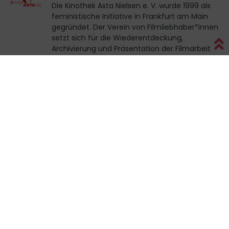
Die Kinothek Asta Nielsen e. V. wurde 1999 als
feministische Initiative in Frankfurt am Main
gegründet. Der Verein von Filmliebhaber*innen
setzt sich für die Wiederentdeckung,
Archivierung und Präsentation der Filmarbeit
der Neueren Frauenbewegung ein.
Lesben Informations- und
Beratungsstelle
LIBS e. V. ist eine 1992 gegründete Anlauf-,
Informations- und Beratungsstelle für
lesbische und bisexuelle Frauen, Mädchen und
Transgender.
Frauen helfen Frauen Frankfurt e. V.
Im Verein Frauen helfen Frauen e. V.
eröffneten Aktivistinnen aus einer
Selbsterfahrungsgruppe 1977 in Frankfurt am
Main eine Beratungsstelle für von Gewalt
betroffene Frauen und bauten anschließend
ein autonomes Frauenhaus auf.