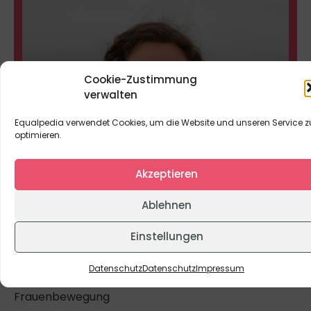
Cookie-Zustimmung
verwalten
Equalpedia verwendet Cookies, um die Website und unseren Service z
optimieren.
Akzeptieren
Ablehnen
Einstellungen
Foto: privat
Interessensgebiete:
Datenschutz
Datenschutz
Impressum
Frauen in Wissenschaft und Technik, Feminismus,
Frauenbewegung