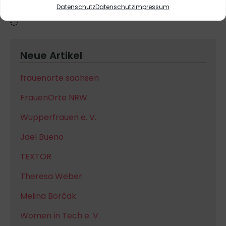
Deutsche Diplom-Pädagogin und Leiterin des
Datenschutz
Datenschutz
Impressum
Frauenreferats der Stadt Frankfurt am Main
Neue Artikel
frauenorte sachsen
FrauenOrte NRW
Wupperfrauen e. V.
Jael Bueno
TEXTOR
Theresa Weber
Melina Borčak
Women in Tech e. V.