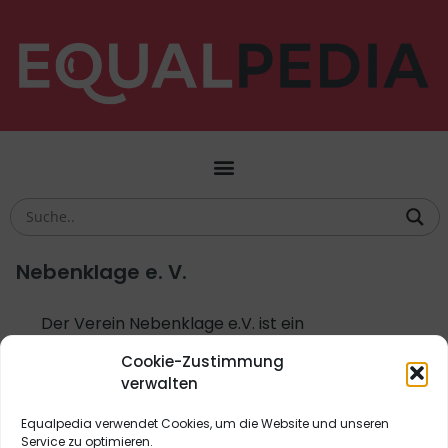
Nebenklage e. V.
Der Verein Nebenklage e.V. ist ein
Zusammenschluss von Anwält*innen, deren Ziel
Cookie-Zustimmung
es ist, die Rechte von Verletzten von Straftaten
verwalten
zu stärken und zu verbessern.
Equalpedia verwendet Cookies, um die Website und unseren
Service zu optimieren.
Aktivismus
,
Institutionen
,
Recht
,
Soziales
,