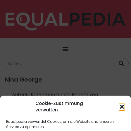
Nina George
Autorin, Kämpferin für die Rechte von
Autorinnen/Autoren, die Stellung von Frauen im
Cookie-Zustimmung
Literaturbetrieb und das Urheberrecht,
verwalten
BücherFrau des Jahres 2017
Equalpedia verwendet Cookies, um die Website und unseren
Service zu optimieren.
Biografien
,
Kultur
,
Literatur
,
Recht
,
Unsichtbar