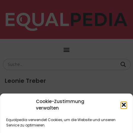
Leonie Treber
Deutsche Historikerin, Geschäftsführerin des
Cookie-Zustimmung
Verbands der Historiker und Historikerinnen
verwalten
Deutschlands e. V.
Equalpedia verwendet Cookies, um die Website und unseren
Bildung
,
Biografien
,
Unsichtbar
,
Wissenschaft
Service zu optimieren.