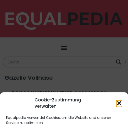
Gazelle Vollhase
klärt als Content Creatorin in den sozialen
Medien über trans Identität auf und setzt sich
Cookie-Zustimmung
für Diversität und Inklusion am Arbeitsplatz ein
verwalten
Equalpedia verwendet Cookies, um die Website und unseren
Aktivismus
,
Bildung
,
Biografien
,
Digitales
,
Service zu optimieren.
Soziales
,
Unsichtbar