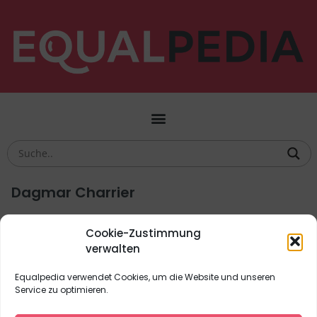
Dagmar Charrier
Deutsche Politikerin und Vorsitzende des
Cookie-Zustimmung
Vereins Aids-Aufklärung e. V.
verwalten
Equalpedia verwendet Cookies, um die Website und unseren
Biografien
,
Gesundheit
,
Unsichtbar
Service zu optimieren.