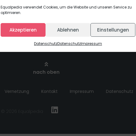
mitmachen
titution sichtbarer zu machen?
Equalpedia verwendet Cookies, um die Website und unseren Service zu
optimieren.
Akzeptieren
Ablehnen
Einstellungen
Datenschutz
Datenschutz
Impressum
nach oben
Vernetzung
Kontakt
Impressum
Datenschutz
© 2026 Equalpedia