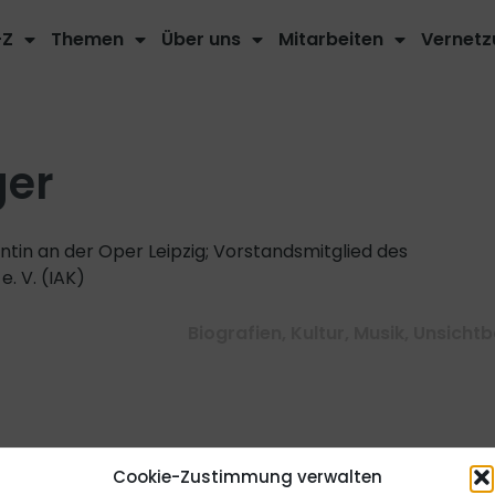
-Z
Themen
Über uns
Mitarbeiten
Vernetz
ger
ntin an der Oper Leipzig; Vorstandsmitglied des
e. V. (IAK)
Biografien
,
Kultur
,
Musik
,
Unsichtb
inen Equalpedia Artikel.
Jetzt
Cookie-Zustimmung verwalten