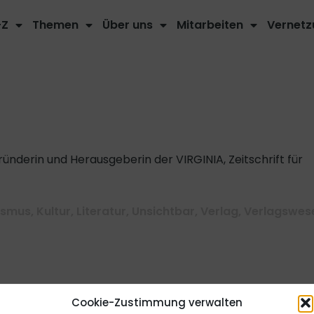
-Z
Themen
Über uns
Mitarbeiten
Vernetz
ünderin und Herausgeberin der VIRGINIA, Zeitschrift für
ismus
,
Kultur
,
Literatur
,
Unsichtbar
,
Verlag
,
Verlagswes
inen Equalpedia Artikel.
Jetzt
Cookie-Zustimmung verwalten