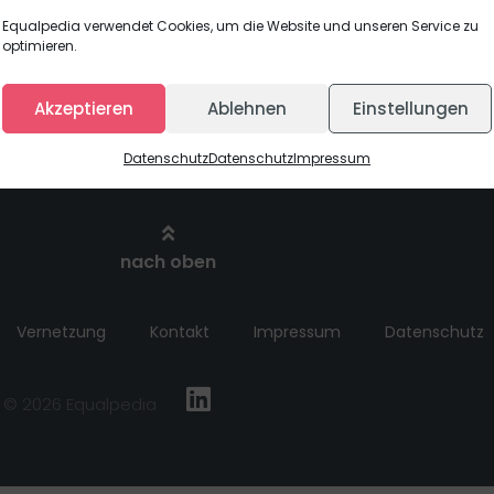
mitmachen
titution sichtbarer zu machen?
Equalpedia verwendet Cookies, um die Website und unseren Service zu
optimieren.
Akzeptieren
Ablehnen
Einstellungen
Datenschutz
Datenschutz
Impressum
nach oben
Vernetzung
Kontakt
Impressum
Datenschutz
© 2026 Equalpedia